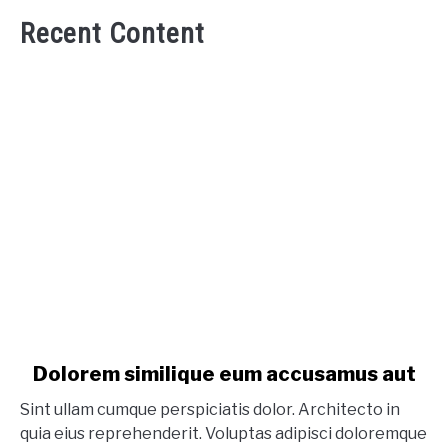
Recent Content
link to Dolorem similique eum accusamus aut
Dolorem similique eum accusamus aut
Sint ullam cumque perspiciatis dolor. Architecto in
quia eius reprehenderit. Voluptas adipisci doloremque