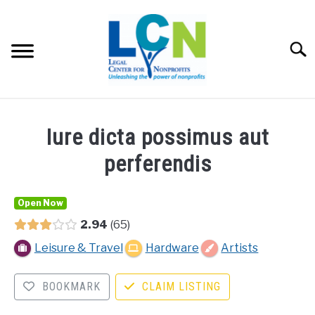
Skip
to
content
Searc
HOME
Iure dicta possimus aut
PROGRAMS
perferendis
RESOURCES
SU
Open Now
2.94
65
FEES
Leisure & Travel
Hardware
Artists
ABOUT US
SU
BOOKMARK
CLAIM LISTING