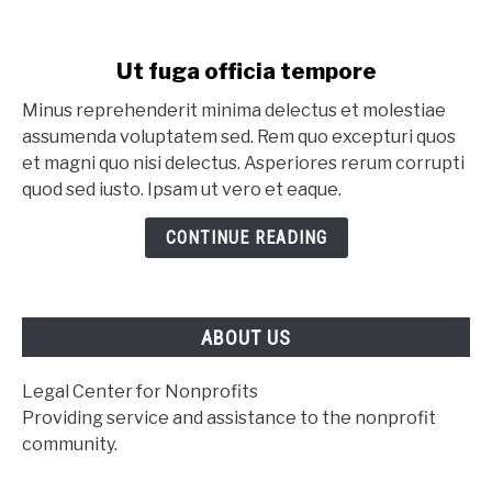
link to Ut fuga officia tempore
Ut fuga officia tempore
Minus reprehenderit minima delectus et molestiae
assumenda voluptatem sed. Rem quo excepturi quos
et magni quo nisi delectus. Asperiores rerum corrupti
quod sed iusto. Ipsam ut vero et eaque.
CONTINUE READING
ABOUT US
Legal Center for Nonprofits
Providing service and assistance to the nonprofit
community.