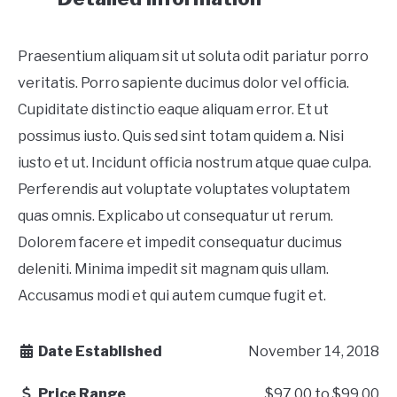
Praesentium aliquam sit ut soluta odit pariatur porro
veritatis. Porro sapiente ducimus dolor vel officia.
Cupiditate distinctio eaque aliquam error. Et ut
possimus iusto. Quis sed sint totam quidem a. Nisi
iusto et ut. Incidunt officia nostrum atque quae culpa.
Perferendis aut voluptate voluptates voluptatem
quas omnis. Explicabo ut consequatur ut rerum.
Dolorem facere et impedit consequatur ducimus
deleniti. Minima impedit sit magnam quis ullam.
Accusamus modi et qui autem cumque fugit et.
Date Established
November 14, 2018
Price Range
$97.00
to
$99.00