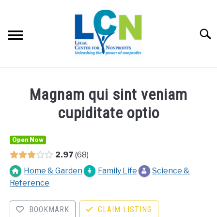
Skip
to
content
Searc
HOME
Magnam qui sint veniam
PROGRAMS
cupiditate optio
RESOURCES
SU
Open Now
2.97
68
FEES
Home & Garden
Family Life
Science &
Reference
ABOUT US
SU
BOOKMARK
CLAIM LISTING