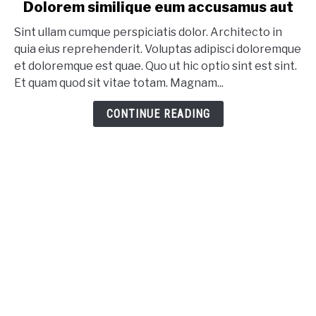
link to Dolorem similique eum accusamus aut
Dolorem similique eum accusamus aut
Sint ullam cumque perspiciatis dolor. Architecto in
quia eius reprehenderit. Voluptas adipisci doloremque
et doloremque est quae. Quo ut hic optio sint est sint.
Et quam quod sit vitae totam. Magnam...
CONTINUE READING