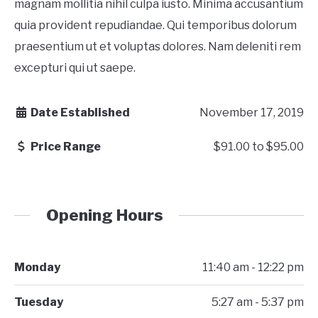
magnam mollitia nihil culpa iusto. Minima accusantium
quia provident repudiandae. Qui temporibus dolorum
praesentium ut et voluptas dolores. Nam deleniti rem
excepturi qui ut saepe.
Date Established
November 17, 2019
Price Range
$91.00
to
$95.00
Opening Hours
Monday
11:40 am - 12:22 pm
Tuesday
5:27 am - 5:37 pm