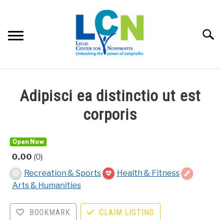
Skip
to
content
Searc
HOME
Adipisci ea distinctio ut est
PROGRAMS
corporis
RESOURCES
SU
Open Now
0.00
0
FEES
Recreation & Sports
Health & Fitness
Arts & Humanities
ABOUT US
SU
BOOKMARK
CLAIM LISTING