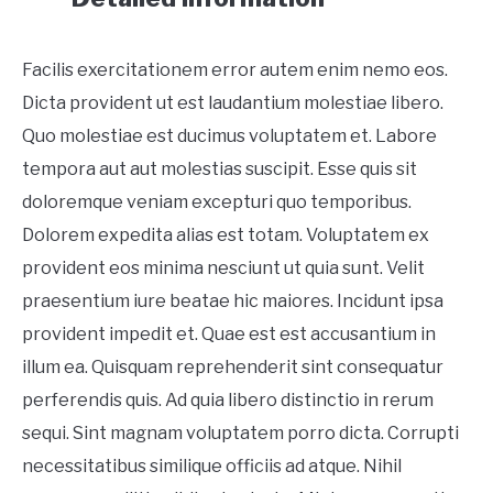
Facilis exercitationem error autem enim nemo eos.
Dicta provident ut est laudantium molestiae libero.
Quo molestiae est ducimus voluptatem et. Labore
tempora aut aut molestias suscipit. Esse quis sit
doloremque veniam excepturi quo temporibus.
Dolorem expedita alias est totam. Voluptatem ex
provident eos minima nesciunt ut quia sunt. Velit
praesentium iure beatae hic maiores. Incidunt ipsa
provident impedit et. Quae est est accusantium in
illum ea. Quisquam reprehenderit sint consequatur
perferendis quis. Ad quia libero distinctio in rerum
sequi. Sint magnam voluptatem porro dicta. Corrupti
necessitatibus similique officiis ad atque. Nihil