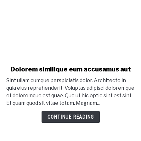
link to Dolorem similique eum accusamus aut
Dolorem similique eum accusamus aut
Sint ullam cumque perspiciatis dolor. Architecto in
quia eius reprehenderit. Voluptas adipisci doloremque
et doloremque est quae. Quo ut hic optio sint est sint.
Et quam quod sit vitae totam. Magnam...
CONTINUE READING