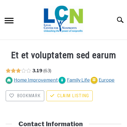
Skip
to
content
Searc
HOME
Et et voluptatem sed earum
PROGRAMS
3.19
63
RESOURCES
Home Improvement
Family Life
Europe
SU
FEES
BOOKMARK
CLAIM LISTING
ABOUT US
SU
Contact Information