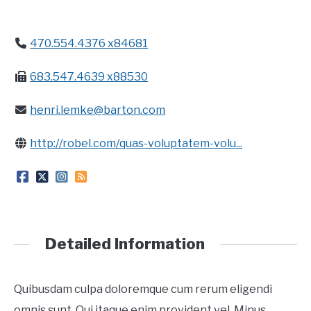
CONTACT
470.554.4376 x84681
683.547.4639 x88530
henri.lemke@barton.com
http://robel.com/quas-voluptatem-volu...
Detailed Information
Quibusdam culpa doloremque cum rerum eligendi
omnis sunt. Qui itaque enim provident vel. Minus