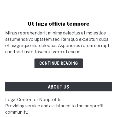
link to Ut fuga officia tempore
Ut fuga officia tempore
Minus reprehenderit minima delectus et molestiae
assumenda voluptatem sed. Rem quo excepturi quos
et magni quo nisi delectus. Asperiores rerum corrupti
quod sed iusto. Ipsam ut vero et eaque.
CONTINUE READING
ABOUT US
Legal Center for Nonprofits
Providing service and assistance to the nonprofit
community.