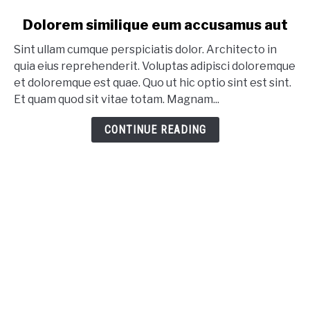
link to Dolorem similique eum accusamus aut
Dolorem similique eum accusamus aut
Sint ullam cumque perspiciatis dolor. Architecto in
quia eius reprehenderit. Voluptas adipisci doloremque
et doloremque est quae. Quo ut hic optio sint est sint.
Et quam quod sit vitae totam. Magnam...
CONTINUE READING